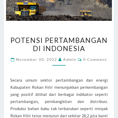
P
POTENSI PERTAMBANGAN
O
DI INDONESIA
T
E
C
November 30, 2022
Admin
0 Comment
N
O
M
S
M
E
I
N
Secara umum sektor pertambangan dan energi
T
P
Kabupaten Rokan Hilir menunjukkan perkembangan
S
E
yang positif dilihat dari berbagai indikator seperti
R
pertambangan, pembangkitan dan distribusi.
T
Produksi bahan baku tak terbarukan seperti minyak
A
Rokan Hilir terus menurun dari sekitar 28,2 juta barel