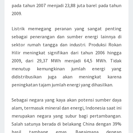
M
pada tahun 2007 menjadi 23,88 juta barel pada tahun
B
2009.
A
N
Listrik memegang peranan yang sangat penting
G
sebagai penerangan dan sumber energi lainnya di
A
sektor rumah tangga dan industri. Produksi Rokan
N
Hilir meningkat signifikan dari tahun 2006 hingga
D
2009, dari 29,37 MWh menjadi 64,5 MWh. Tidak
I
menutup kemungkinan jumlah energi yang
I
didistribusikan juga akan meningkat karena
N
peningkatan tajam jumlah energi yang dihasilkan.
D
O
Sebagai negara yang kaya akan potensi sumber daya
N
alam, termasuk mineral dan energi, Indonesia saat ini
E
merupakan negara yang subur bagi pertambangan.
S
Salah satunya berada di belakang China dengan 39%
I
hasil tambang emas. Bagaimana dengan