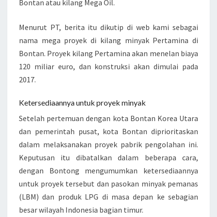
Bontan atau kilang Mega Oil.
N
N
Menurut PT, berita itu dikutip di web kami sebagai
Y
nama mega proyek di kilang minyak Pertamina di
A
Bontan. Proyek kilang Pertamina akan menelan biaya
P
120 miliar euro, dan konstruksi akan dimulai pada
R
2017.
O
S
Ketersediaannya untuk proyek minyak
E
Setelah pertemuan dengan kota Bontan Korea Utara
S
dan pemerintah pusat, kota Bontan diprioritaskan
P
dalam melaksanakan proyek pabrik pengolahan ini.
E
Keputusan itu dibatalkan dalam beberapa cara,
M
dengan Bontong mengumumkan ketersediaannya
B
untuk proyek tersebut dan pasokan minyak pemanas
E
(LBM) dan produk LPG di masa depan ke sebagian
S
besar wilayah Indonesia bagian timur.