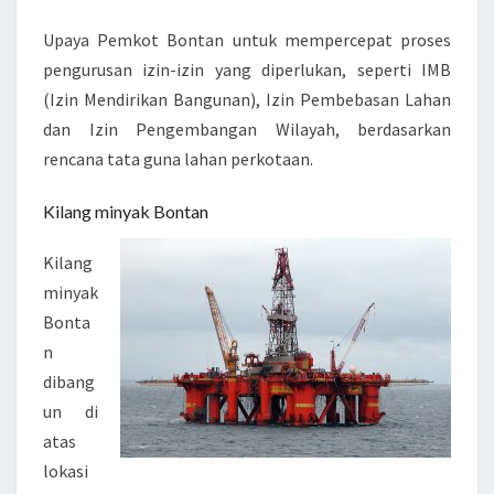
A
R
Upaya Pemkot Bontan untuk mempercepat proses
A
pengurusan izin-izin yang diperlukan, seperti IMB
N
(Izin Mendirikan Bangunan), Izin Pembebasan Lahan
T
dan Izin Pengembangan Wilayah, berdasarkan
A
rencana tata guna lahan perkotaan.
M
B
Kilang minyak Bontan
A
Kilang
N
minyak
G
Bonta
M
n
I
dibang
N
un di
Y
atas
A
lokasi
K