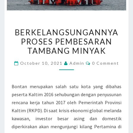
B
BERKELANGSUNGANNYA
E
PROSES PEMBESARAN
R
TAMBANG MINYAK
K
E
C
October 10, 2021
Admin
0 Comment
L
O
M
A
M
E
N
N
Bontan merupakan salah satu kota yang dibahas
G
T
peserta Kaltim 2016 sehubungan dengan penyusunan
S
S
rencana kerja tahun 2017 oleh Pemerintah Provinsi
U
Kaltim (RKPD). Di saat krisis ekonomi global melanda
N
kawasan, investor besar asing dan domestik
G
diperkirakan akan mengunjungi kilang Pertamina di
A